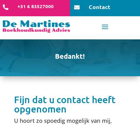
+31 6 83527000
Contact


Bedankt!
Fijn dat u contact heeft
opgenomen
U hoort zo spoedig mogelijk van mij,