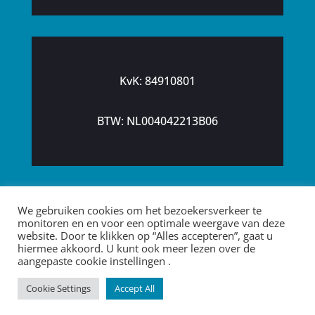
KvK: 84910801
BTW: NL004042213B06
We gebruiken cookies om het bezoekersverkeer te
© 2026 - de Martines
monitoren en en voor een optimale weergave van deze
website. Door te klikken op “Alles accepteren”, gaat u
Boekhoudkundig Advies
hiermee akkoord. U kunt ook meer lezen over de
aangepaste cookie instellingen .
Bedrijvengids Deurne
Cookie Settings
Accept All
Website:
Derks Webdesign